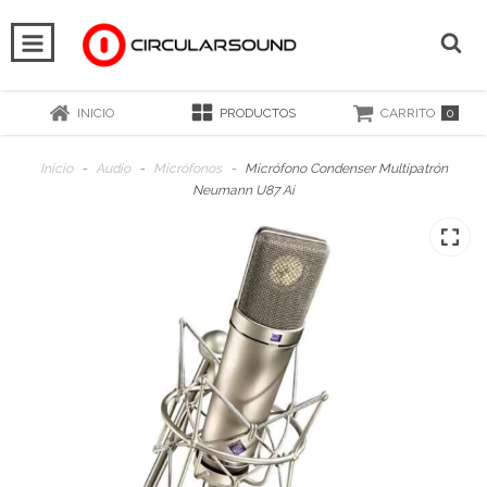
0
INICIO
PRODUCTOS
CARRITO
Inicio
-
Audio
-
Micrófonos
-
Micrófono Condenser Multipatrón
Neumann U87 Ai