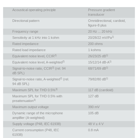
Acoustical operating principle
Pressure gradient
transducer
Directional pattern
Omnidirectional, cardioid,
figure-8 plus
Frequency range
20 Hz ... 20 kHz
1)
Sensitivity at 1 kHz into 1 kohm
20/28/22 mV/Pa
Rated impedance
200 ohms
Rated load impedance
1 kohms
2)
1)
Equivalent noise level, CCIR
26/23/25 dB
2)
1)
Equivalent noise level, A-weighted
15/12/14 dB-A
2)
1)
Signal-to-noise ratio, CCIR
(rel. 94
68/71/69 dB
dB SPL)
2)
1)
Signal-to-noise ratio, A-weighted
(rel.
79/82/80 dB
94 dB SPL)
3)
Maximum SPL for THD 0.5%
117 dB (cardioid)
Maximum SPL for THD 0.5% with
127 dB
3)
preattenuation
Maximum output voltage
390 mV
Dynamic range of the microphone
105 dB
amplifier (A-weighted)
Supply voltage (P48, IEC 61938)
48 V ± 4 V
Current consumption (P48, IEC
0.8 mA
61938)